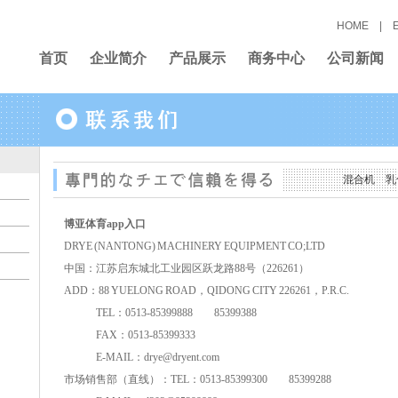
HOME
|
首页
企业简介
产品展示
商务中心
公司新闻
混合机
乳
博亚体育app入口
DRYE (NANTONG) MACHINERY EQUIPMENT CO;LTD
中国：江苏启东城北工业园区跃龙路88号（226261）
ADD：88 YUELONG ROAD，QIDONG CITY 226261，P.R.C.
TEL：0513-85399888 85399388
FAX：0513-85399333
E-MAIL：
drye@dryent.com
市场销售部（直线）：TEL：0513-85399300 85399288