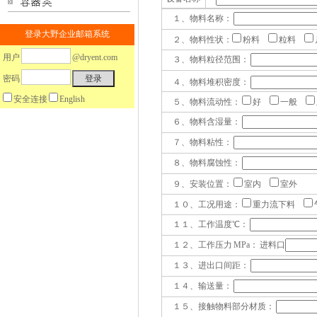
１、物料名称：
登录大野企业邮箱系统
２、物料性状：
粉料
粒料
用户
@dryent.com
３、物料粒径范围：
密码
４、物料堆积密度：
安全连接
English
５、物料流动性：
好
一般
６、物料含湿量：
７、物料粘性：
８、物料腐蚀性：
９、安装位置：
室内
室外
１０、工况用途：
重力流下料
１１、工作温度℃：
１２、工作压力 MPa： 进料口
１３、进出口间距：
１４、输送量：
１５、接触物料部分材质：