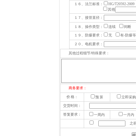
１６、法兰标准：
HG/T20592-200
其他
１７、接管直径：
１８、操作类型：
连续
间断
１９、防爆要求：
无
有-防爆
２０、电机要求：
其他过程细节/特殊要求：
商务要求：
价 格：
预 算
立即采购
交货时间：
答复要求：
一周内
一月内
之