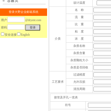
设计温度
名 称
登录大野企业邮箱系统
流 量
用户
@dryent.com
比 重
密码
粘 度
安全连接
English
介质
浓 度
杂质名称
杂质含量
杂质颗粒大小
杂质是否回收
过滤精度
工艺要求
允许压损
清洗周期
接管及开孔一览表
符号