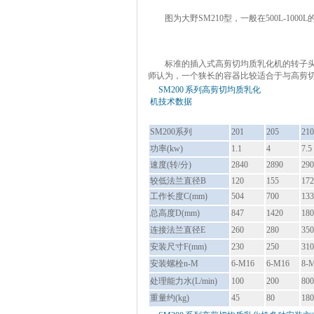
左图：
图为大野
SM210
型，一般在
500L-1000L
安装提示：
标准的插入式高剪切均质乳化机的转子
师认为，一个狭长的容器比较适合于与高剪
SM200
系列高剪切均质乳化
机技术数据
SM200
系列
201
205
210
功率
(kw)
1.1
4
7.5
速度(转/分)
2840
2890
290
较低法兰直径
B
120
155
172
工作长度
C(mm)
504
700
133
总高度
D(mm)
847
1420
180
连接法兰直径
E
260
280
350
安装尺寸
F(mm)
230
250
310
安装螺栓
n-M
6-M16
6-M16
8-
处理能力水
(L/min)
100
200
800
重量约
(kg)
45
80
180