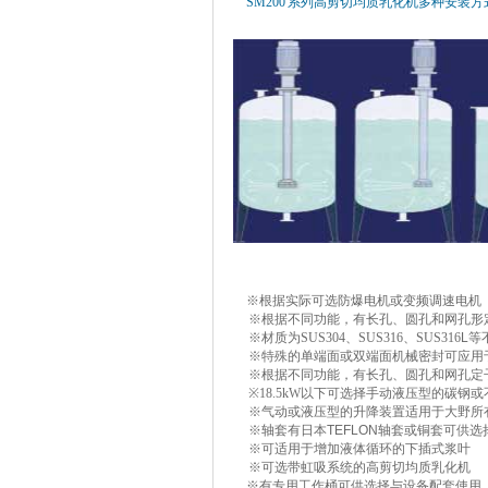
SM200
系列高剪切均质乳化机多种安装方
可选菜单：
※根据实际可选防爆电机或变频调速电机
※根据不同功能，有长孔、圆孔和网孔形
※材质为
SUS304、SUS316、SUS316
L
等
※特殊的单端面或双端面机械密封可应用
※根据不同功能，有长孔、圆孔和网孔定
※
18.5kW
以下可选择手动液压型的碳钢或
※气动或液压型的升降装置适用于大野所
※轴套有日本
TEFLON
轴套或铜套可供选
※可适用于增加液体循环的下插式浆叶
※可选带虹吸系统的高剪切均质乳化机
※有专用工作桶可供选择与设备配套使用