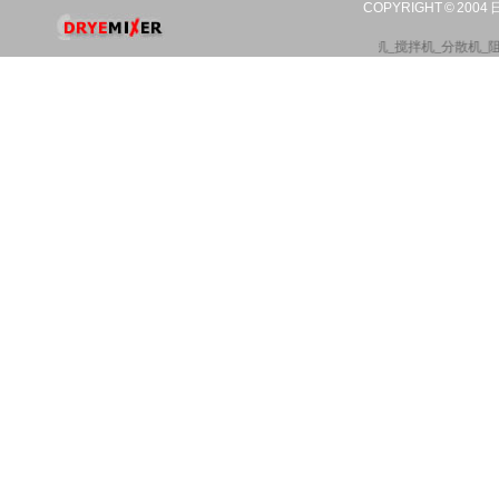
COPYRIGHT © 20
混合机
_
混合器
_
乳化机
_
搅拌机
_
分散机
_
阻