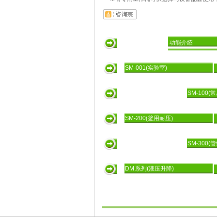
功能介绍
SM-001(实验室)
SM-100(
SM-200
(釜用耐压)
SM-300(
DM 系列(液压升降)