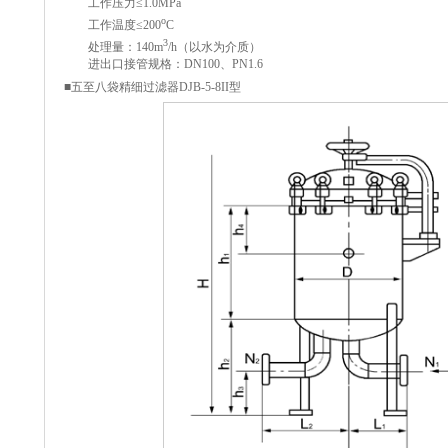
工作压力≤1.0MPa
o
工作温度≤200
C
3
处理量：140m
/h（以水为介质）
进出口接管规格：DN100、PN1.6
■五至八袋精细过滤器DJB-5-8II型