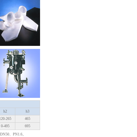
h2
h3
120-265
465
0-495
695
50、PN1.6。