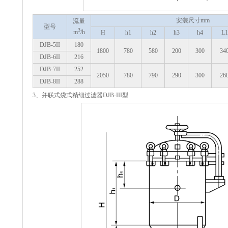
安装尺寸mm
流量
型号
3
m
/h
H
h1
h2
h3
h4
L1
DJB-5II
180
1800
780
580
200
300
34
DJB-6II
216
DJB-7II
252
2050
780
790
290
300
26
DJB-8II
288
3、并联式袋式精细过滤器DJB-III型