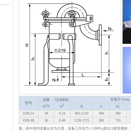
安装尺寸mm
流量
过滤面积
型号
3
3
m
/h
m
H
L
h1
DJB-IA
18
0.24
965-1110
300
380
DJB-IB
36
0.48
1230-1725
300
710
注：
表中所列流量以水为介质，设备工作压力≤1.0MPa,进出口接管规则：DN