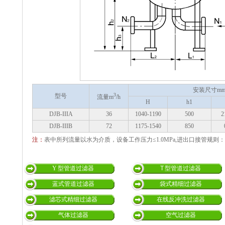
安装尺寸m
3
型号
流量m
/h
H
h1
DJB-IIIA
36
1040-1190
500
2
DJB-IIIB
72
1175-1540
850
注：
表中所列流量以水为介质，设备工作压力≤1.0MPa,进出口接管规则：DN
Y 型管道过滤器
T 型管道过滤器
蓝式管道过滤器
袋式精细过滤器
滤芯式精细过滤器
在线反冲洗过滤器
气体过滤器
空气过滤器