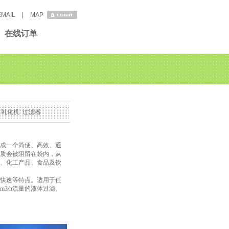
EMAIL
|
MAP
在线订单
_
乳化机
_
过滤器
_
成一个简便、高效、通
质会被阻留在袋内，从
、化工产品、食品及饮
快速等特点。适用于任
0m3/h流量的液体过滤。